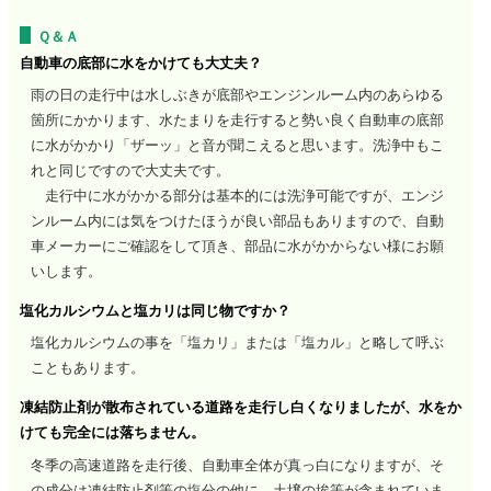
Ｑ＆Ａ
自動車の底部に水をかけても大丈夫？
雨の日の走行中は水しぶきが底部やエンジンルーム内のあらゆる
箇所にかかります、水たまりを走行すると勢い良く自動車の底部
に水がかかり「ザーッ」と音が聞こえると思います。洗浄中もこ
れと同じですので大丈夫です。
走行中に水がかかる部分は基本的には洗浄可能ですが、エンジ
ンルーム内には気をつけたほうが良い部品もありますので、自動
車メーカーにご確認をして頂き、部品に水がかからない様にお願
いします。
塩化カルシウムと塩カリは同じ物ですか？
塩化カルシウムの事を「塩カリ」または「塩カル」と略して呼ぶ
こともあります。
凍結防止剤が散布されている道路を走行し白くなりましたが、水をか
けても完全には落ちません。
冬季の高速道路を走行後、自動車全体が真っ白になりますが、そ
の成分は凍結防止剤等の塩分の他に、土壌の埃等が含まれていま