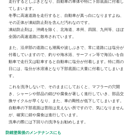
走行するとしぶきとなり、自動車の車体や特に下部底面に付着し
てしまいます。
冬季に高速道路を走行すると、自動車が真っ白になりますよね、
その正体が凍結防止剤を含んだ汚れなのです。
凍結防止剤は、沖縄を除く、北海道、本州、四国、九州等、ほぼ
全国の高速道路に散布されています。
また、沿岸部の道路にも潮風や波しぶきで、常に道路には塩分が
付着していますので、釣りや海水浴、サーフィン等で海沿いを自
動車で走行又は駐車すると自動車に塩分が付着します。特に雨の
日には、塩分が水溶液となり下部底面に大量に付着してしまいま
す。
これを洗浄しないで、そのままにしておくと、マフラーの穴開
き、シャーシや部品の錆びや腐食が著しく進行していき、部品交
換サイクルが早くなり、また、車の剛性が低下してしまいます。
自動車の下部底面は普段は見えない所ですので、気になりません
が、確実に錆や腐食は進行しています。
洗車の際には下回りの洗浄をお勧めします。
防錆塗装後のメンテナンスにも