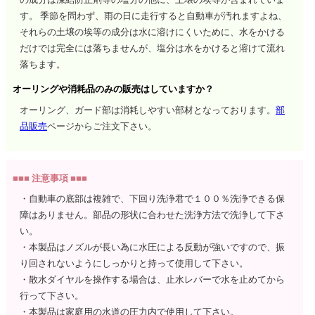
す。 季節を問わず、雨の日に走行すると自動車が汚れますよね、
それらの土壌の埃等の成分は水に溶けにくいために、水をかける
だけでは完全には落ちませんが、塩分は水をかけると溶けて流れ
落ちます。
オーリングや消耗品のみの販売はしていますか？
オーリング、ガード部は消耗しやすい部材となっております。
部
品販売
ページからご注文下さい。
■■■ 注意事項 ■■■
・自動車の底部は複雑で、下回り洗浄君で１００％洗浄できる保
障はありません。部品の形状に合わせた洗浄方法で洗浄して下さ
い。
・本製品はノズルが長い為に水圧による反動が強いですので、振
り回されないようにしっかりと持って使用して下さい。
・散水ダイヤルを操作する場合は、止水レバーで水を止めてから
行って下さい。
・本製品は家庭用の水道の圧力内で使用して下さい。