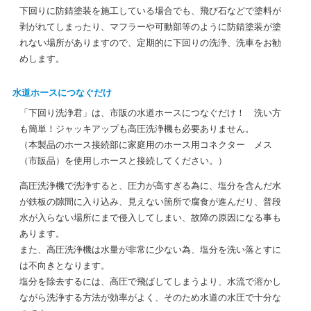
下回りに防錆塗装を施工している場合でも、飛び石などで塗料が
剥がれてしまったり、マフラーや可動部等のように防錆塗装が塗
れない場所がありますので、定期的に下回りの洗浄、洗車をお勧
めします。
水道ホースにつなぐだけ
「下回り洗浄君」は、市販の水道ホースにつなぐだけ！ 洗い方
も簡単！ジャッキアップも高圧洗浄機も必要ありません。
（本製品のホース接続部に家庭用のホース用コネクター メス
（市販品）を使用しホースと接続してください。）
高圧洗浄機で洗浄すると、圧力が高すぎる為に、塩分を含んだ水
が鉄板の隙間に入り込み、見えない箇所で腐食が進んだり、普段
水が入らない場所にまで侵入してしまい、故障の原因になる事も
あります。
また、高圧洗浄機は水量が非常に少ない為、塩分を洗い落とすに
は不向きとなります。
塩分を除去するには、高圧で飛ばしてしまうより、水流で溶かし
ながら洗浄する方法が効率がよく、そのため水道の水圧で十分な