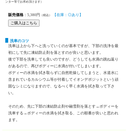
ンター等でお求め頂けます）
販売価格
：5,380円
【在庫：◎あり】
（税込）
洗車のコツ
洗車は上から下へと洗っていくのが基本ですが、下部の洗浄を最
初にして先に凍結防止剤を落とすのが良いと思います。
後で下部を洗車しても良いのですが、どうしても水滴の跳ね返り
があるので、再びボディーに水滴が付いてしまいます。
ボディーの水滴を拭き取らずに自然乾燥してしまうと、水道水に
含まれているカルシウム等が付着してイオンデポジットという頑
固なシミになりますので、なるべく早く水滴を拭き取って下さ
い。
そのため、先に下部の凍結防止剤や融雪剤を落とす→ボディーを
洗車する→ボディーの水滴を拭き取る、この順番が良いと思われ
ます。