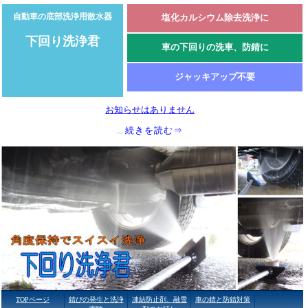
自動車の底部洗浄用散水器
塩化カルシウム除去洗浄に
下回り洗浄君
車の下回りの洗車、防錆に
ジャッキアップ不要
お知らせはありません
...
続きを読む⇒
TOPページ
錆びの発生と洗浄
凍結防止剤、融雪
車の錆と防錆対策