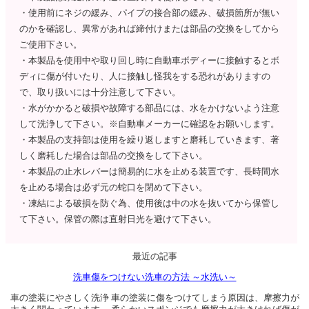
・使用前にネジの緩み、パイプの接合部の緩み、破損箇所が無い
のかを確認し、異常があれば締付けまたは部品の交換をしてから
ご使用下さい。
・本製品を使用中や取り回し時に自動車ボディーに接触するとボ
ディに傷が付いたり、人に接触し怪我をする恐れがありますの
で、取り扱いには十分注意して下さい。
・水がかかると破損や故障する部品には、水をかけないよう注意
して洗浄して下さい。※自動車メーカーに確認をお願いします。
・本製品の支持部は使用を繰り返しますと磨耗していきます、著
しく磨耗した場合は部品の交換をして下さい。
・本製品の止水レバーは簡易的に水を止める装置です、長時間水
を止める場合は必ず元の蛇口を閉めて下さい。
・凍結による破損を防ぐ為、使用後は中の水を抜いてから保管し
て下さい。保管の際は直射日光を避けて下さい。
最近の記事
洗車傷をつけない洗車の方法 ～水洗い～
車の塗装にやさしく洗浄 車の塗装に傷をつけてしまう原因は、摩擦力が