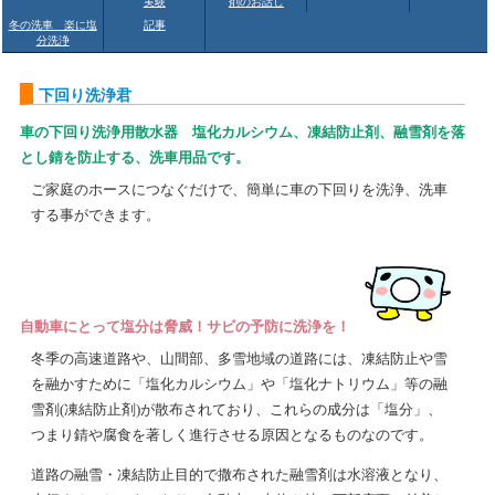
実験
剤のお話し
冬の洗車 楽に塩
記事
分洗浄
下回り洗浄君
車の下回り洗浄用散水器 塩化カルシウム、凍結防止剤、融雪剤を落
とし錆を防止する、洗車用品です。
ご家庭のホースにつなぐだけで、簡単に車の下回りを洗浄、洗車
する事ができます。
自動車にとって塩分は脅威！サビの予防に洗浄を！
冬季の高速道路や、山間部、多雪地域の道路には、凍結防止や雪
を融かすために「塩化カルシウム」や「塩化ナトリウム」等の融
雪剤(凍結防止剤)が散布されており、これらの成分は「塩分」、
つまり錆や腐食を著しく進行させる原因となるものなのです。
道路の融雪・凍結防止目的で撒布された融雪剤は水溶液となり、