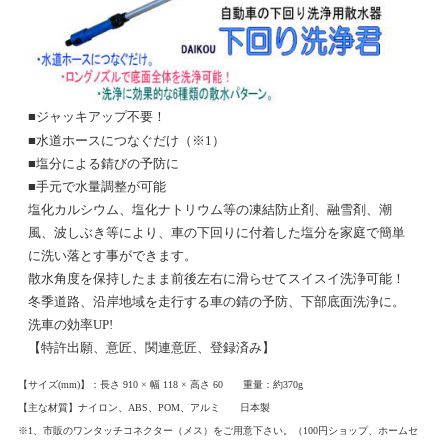
■ジャッキアップ不要！
（※1）
■水道ホースにつなぐだけ
■塩分による錆びの予防に
■手元で水量調整が可能
塩化カルシウム、塩化ナトリウム等の凍結防止剤、融雪剤、潮
風、波しぶき等により、車の下回りに付着した塩分を家庭で簡単
に洗い落とす事ができます。
散水角度を保持したまま前後左右に滑らせてスイスイ洗浄可能！
冬季道路、沿岸地域を走行する車の錆の予防、下部底面洗浄に。
洗車の効率UP!
【特許出願、意匠、関連意匠、登録済み】
【サイズ(mm)】：長さ 910 × 幅 118 × 高さ 60 重量：約370g
【主な材質】ナイロン、ABS、POM、アルミ 日本製
※1、市販のワンタッチコネクター（メス）をご用意下さい。（100円ショップ、ホームセ